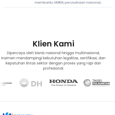
Manajemen
membantu UMKM, perusahaan nasional,
hingga multinasional dalam membangun
sistem manajemen yang lebih rapi, efisien,
dan siap berkembang.
Klien Kami
Dipercaya oleh bisnis nasional hingga multinasional,
Insimen mendampingi kebutuhan legalitas, sertifikasi, dan
kepatuhan lintas sektor dengan proses yang rapi dan
profesional.