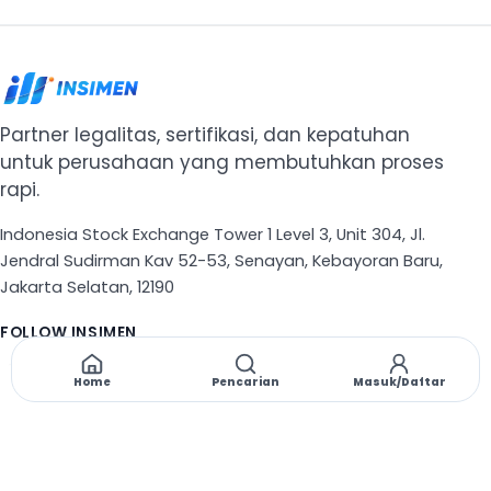
Partner legalitas, sertifikasi, dan kepatuhan
untuk perusahaan yang membutuhkan proses
rapi.
Indonesia Stock Exchange Tower 1 Level 3, Unit 304, Jl.
Jendral Sudirman Kav 52-53, Senayan, Kebayoran Baru,
Jakarta Selatan, 12190
FOLLOW INSIMEN
X
TikTok
Instagram
Threads
Facebook
Home
Pencarian
Masuk/Daftar
NAVIGASI
Beranda