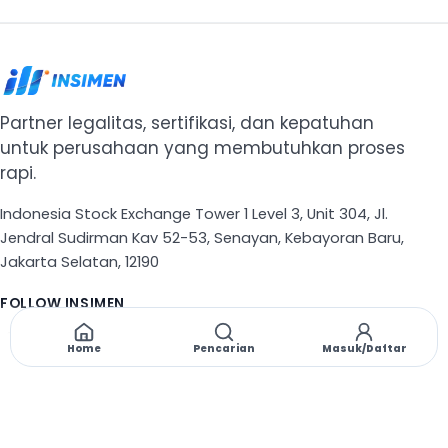
Partner legalitas, sertifikasi, dan kepatuhan
untuk perusahaan yang membutuhkan proses
rapi.
Indonesia Stock Exchange Tower 1 Level 3, Unit 304, Jl.
Jendral Sudirman Kav 52-53, Senayan, Kebayoran Baru,
Jakarta Selatan, 12190
FOLLOW INSIMEN
X
TikTok
Instagram
Threads
Facebook
Home
Pencarian
Masuk/Daftar
NAVIGASI
Beranda