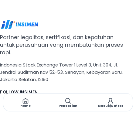
Partner legalitas, sertifikasi, dan kepatuhan
untuk perusahaan yang membutuhkan proses
rapi.
Indonesia Stock Exchange Tower 1 Level 3, Unit 304, Jl.
Jendral Sudirman Kav 52-53, Senayan, Kebayoran Baru,
Jakarta Selatan, 12190
FOLLOW INSIMEN
X
TikTok
Instagram
Threads
Facebook
Home
Pencarian
Masuk/Daftar
NAVIGASI
Beranda