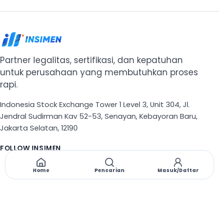
Partner legalitas, sertifikasi, dan kepatuhan
untuk perusahaan yang membutuhkan proses
rapi.
Indonesia Stock Exchange Tower 1 Level 3, Unit 304, Jl.
Jendral Sudirman Kav 52-53, Senayan, Kebayoran Baru,
Jakarta Selatan, 12190
FOLLOW INSIMEN
X
TikTok
Instagram
Threads
Facebook
Home
Pencarian
Masuk/Daftar
NAVIGASI
Beranda