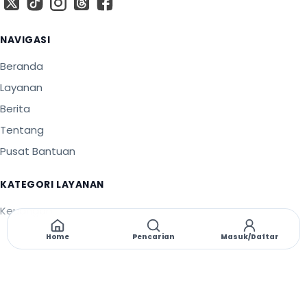
X
TikTok
Instagram
Threads
Facebook
NAVIGASI
Beranda
Layanan
Berita
Tentang
Pusat Bantuan
KATEGORI LAYANAN
Keuangan
Legalitas
Home
Pencarian
Masuk/Daftar
Sertifikasi
©
2026
PT Implementasi Sistem Manajemen
.
Seluruh hak