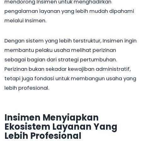
mendorong Insimen untuk menghadirkan
pengalaman layanan yang lebih mudah dipahami
melalui Insimen.
Dengan sistem yang lebih terstruktur, Insimen ingin
membantu pelaku usaha melihat perizinan
sebagai bagian dari strategi pertumbuhan.
Perizinan bukan sekadar kewajiban administratif,
tetapi juga fondasi untuk membangun usaha yang
lebih profesional.
Insimen Menyiapkan
Ekosistem Layanan Yang
Lebih Profesional