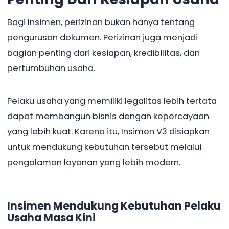
Bagi Insimen, perizinan bukan hanya tentang
pengurusan dokumen. Perizinan juga menjadi
bagian penting dari kesiapan, kredibilitas, dan
pertumbuhan usaha.
Pelaku usaha yang memiliki legalitas lebih tertata
dapat membangun bisnis dengan kepercayaan
yang lebih kuat. Karena itu, Insimen V3 disiapkan
untuk mendukung kebutuhan tersebut melalui
pengalaman layanan yang lebih modern.
Insimen Mendukung Kebutuhan Pelaku
Usaha Masa Kini