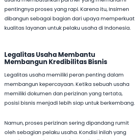
pentingnya proses yang rapi. Karena itu, Insimen
dibangun sebagai bagian dari upaya memperkuat
kualitas layanan untuk pelaku usaha di Indonesia.
Legalitas Usaha Membantu
Membangun Kredibilitas Bisnis
Legalitas usaha memiliki peran penting dalam
membangun kepercayaan. Ketika sebuah usaha
memiliki dokumen dan perizinan yang tertata,
posisi bisnis menjadi lebih siap untuk berkembang.
Namun, proses perizinan sering dipandang rumit
oleh sebagian pelaku usaha. Kondisi inilah yang