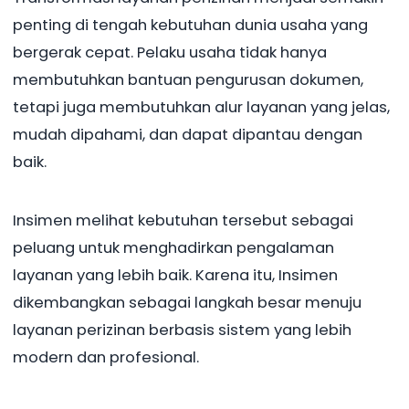
penting di tengah kebutuhan dunia usaha yang
bergerak cepat. Pelaku usaha tidak hanya
membutuhkan bantuan pengurusan dokumen,
tetapi juga membutuhkan alur layanan yang jelas,
mudah dipahami, dan dapat dipantau dengan
baik.
Insimen melihat kebutuhan tersebut sebagai
peluang untuk menghadirkan pengalaman
layanan yang lebih baik. Karena itu, Insimen
dikembangkan sebagai langkah besar menuju
layanan perizinan berbasis sistem yang lebih
modern dan profesional.