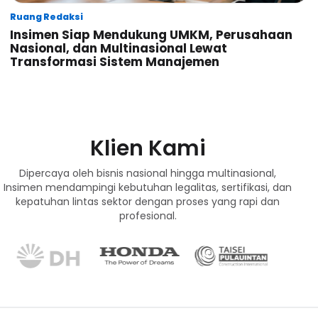
Ruang Redaksi
Insimen Siap Mendukung UMKM, Perusahaan
Nasional, dan Multinasional Lewat
Transformasi Sistem Manajemen
Klien Kami
Dipercaya oleh bisnis nasional hingga multinasional,
Insimen mendampingi kebutuhan legalitas, sertifikasi, dan
kepatuhan lintas sektor dengan proses yang rapi dan
profesional.