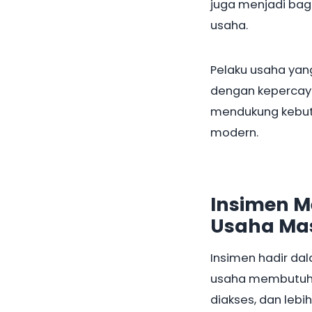
juga menjadi bagi
usaha.
Pelaku usaha yan
dengan kepercayaa
mendukung kebutu
modern.
Insimen 
Usaha Mas
Insimen hadir da
usaha membutuhka
diakses, dan lebi