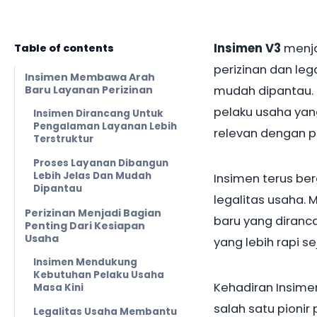
Insimen V3
menja
Table of contents
perizinan dan leg
Insimen Membawa Arah
Baru Layanan Perizinan
mudah dipantau.
pelaku usaha yan
Insimen Dirancang Untuk
Pengalaman Layanan Lebih
relevan dengan p
Terstruktur
Proses Layanan Dibangun
Lebih Jelas Dan Mudah
Insimen terus be
Dipantau
legalitas usaha.
Perizinan Menjadi Bagian
baru yang diran
Penting Dari Kesiapan
Usaha
yang lebih rapi s
Insimen Mendukung
Kebutuhan Pelaku Usaha
Kehadiran Insime
Masa Kini
salah satu pionir
Legalitas Usaha Membantu