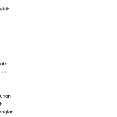
lebih
ata.
ses
tuhan
ih
bagian