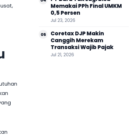
04
usat,
Memakai PPh Final UMKM
0,5 Persen
Jul 23, 2026
Coretax DJP Makin
05
Canggih Merekam
Transaksi Wajib Pajak
u
Jul 21, 2026
butuhan
kan
yang
kan