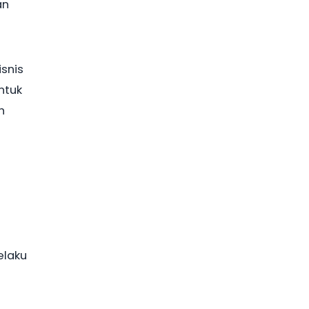
an
snis
ntuk
h
elaku