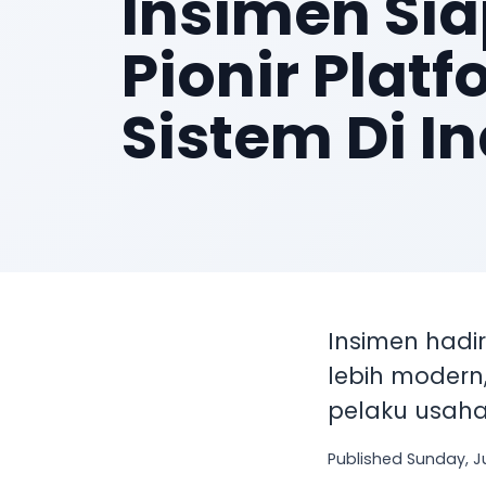
Insimen Sia
Pionir Plat
Sistem Di I
Insimen hadir
lebih modern
pelaku usaha
Published
Sunday, J