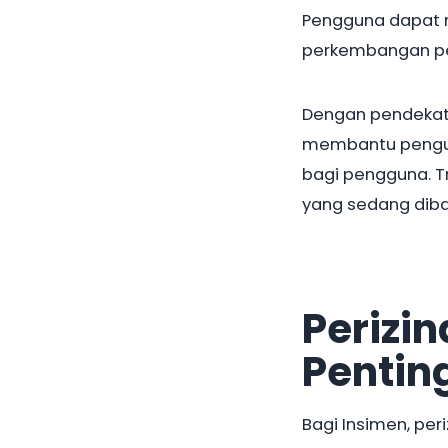
Pengguna dapat 
perkembangan pen
Dengan pendekata
membantu pengur
bagi pengguna. Tr
yang sedang dib
Perizi
Pentin
Bagi Insimen, pe