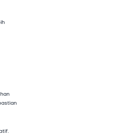
ih
uhan
pastian
tif.