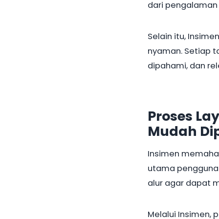
dari pengalaman 
Selain itu, Insi
nyaman. Setiap t
dipahami, dan re
Proses La
Mudah Di
Insimen memaham
utama pengguna.
alur agar dapat m
Melalui Insimen,