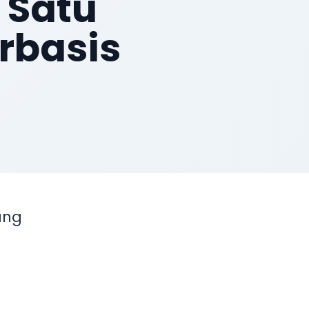
 Satu
erbasis
ang